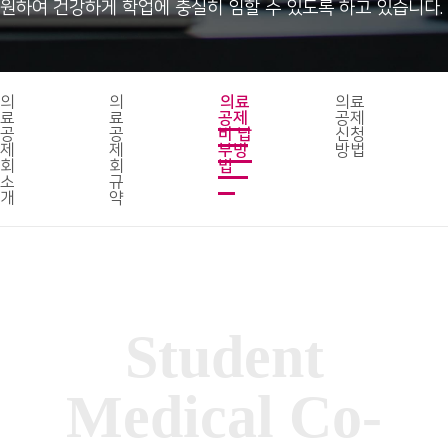
원하여 건강하게 학업에 충실히 임할 수 있도록 하고 있습니다.
의
의
의료
의료
료
료
공제
공제
공
공
비 납
신청
제
제
부방
방법
회
회
법
소
규
개
약
Student
Medical Co-