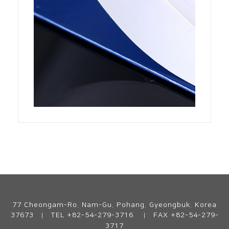
77 Cheongam-Ro. Nam-Gu. Pohang. Gyeongbuk. Korea
37673
TEL +82-54-279-3716
FAX +82-54-279-
|
|
3717